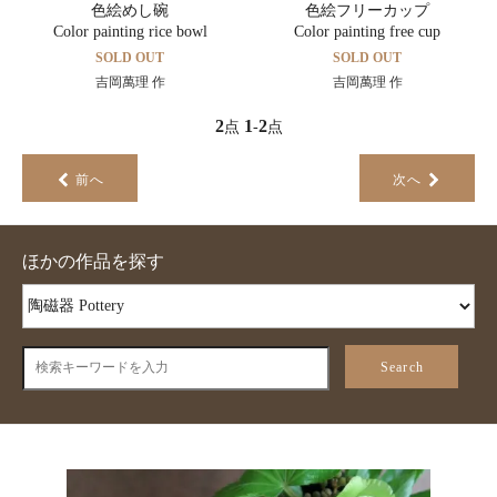
色絵めし碗
色絵フリーカップ
Color painting rice bowl
Color painting free cup
SOLD OUT
SOLD OUT
吉岡萬理 作
吉岡萬理 作
2
1
2
点
-
点
前へ
次へ
ほかの作品を探す
Search