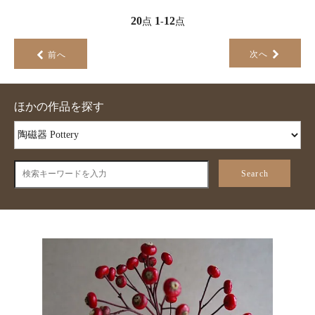
20
1
12
点
-
点
次へ
前へ
ほかの作品を探す
Search