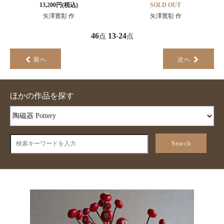
13,200円(税込)
SOLD OUT
矢澤寛彰 作
矢澤寛彰 作
46
13
24
点
-
点
前へ
次へ
ほかの作品を探す
Search