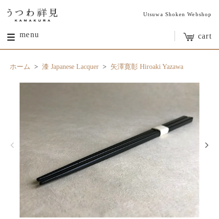
Utsuwa Shoken Webshop
menu
cart
ホーム
>
漆 Japanese Lacquer
>
矢澤寛彰 Hiroaki Yazawa