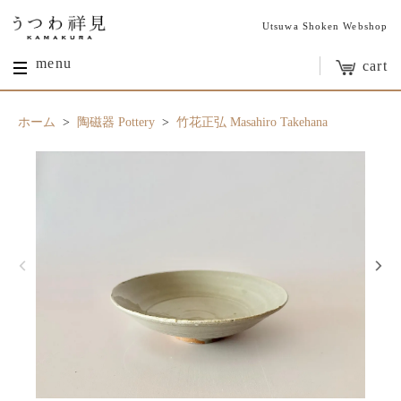
Utsuwa Shoken Webshop
menu
cart
ホーム
>
陶磁器 Pottery
>
竹花正弘 Masahiro Takehana