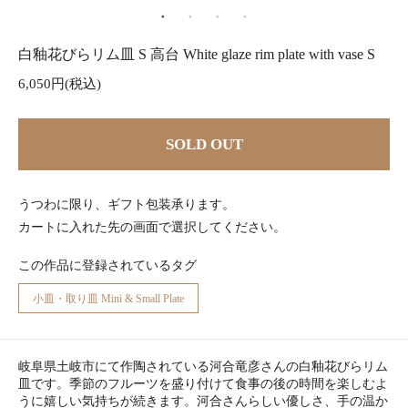
白釉花びらリム皿 S 高台 White glaze rim plate with vase S
6,050円(税込)
SOLD OUT
うつわに限り、ギフト包装承ります。
カートに入れた先の画面で選択してください。
この作品に登録されているタグ
小皿・取り皿 Mini & Small Plate
岐阜県土岐市にて作陶されている河合竜彦さんの白釉花びらリム
皿です。季節のフルーツを盛り付けて食事の後の時間を楽しむよ
うに嬉しい気持ちが続きます。河合さんらしい優しさ、手の温か