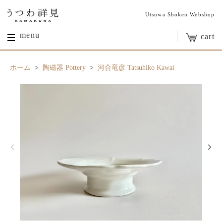
Utsuwa Shoken Webshop
menu
cart
ホーム
>
陶磁器 Pottery
>
河合竜彦 Tatsuhiko Kawai