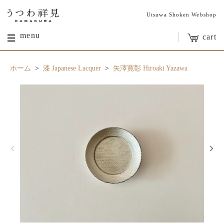
Utsuwa Shoken Webshop
menu
cart
ホーム
>
漆 Japanese Lacquer
>
矢澤寛彰 Hiroaki Yazawa