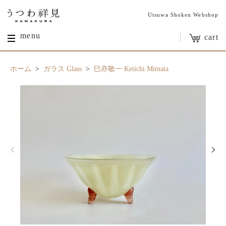
Utsuwa Shoken Webshop
menu
cart
ホーム
>
ガラス Glass
>
巳亦敬一 Keiichi Mimata