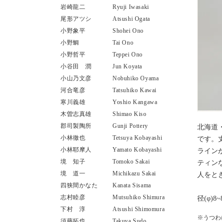
岩崎龍二
Ryuji Iwasaki
尾形アツシ
Atsushi Ogata
小野象平
Shohei Ono
小野鯛
Tai Ono
小野哲平
Teppei Ono
小谷田 潤
Jun Koyata
小山乃文彦
Nobuhiko Oyama
河合竜彦
Tatsuhiko Kawai
寒川義雄
Yoshio Kangawa
木曽志真雄
Shimao Kiso
郡司製陶所
Gunji Pottery
北海道
小林徹也
Tetsuya Kobayashi
です。
小林耶摩人
Yamato Kobayashi
ライン
境 知子
Tomoko Sakai
ティン
境 道一
Michikazu Sakai
人をと
四狭間かなた
Kanata Sisama
志村睦彦
Mutsuhiko Shimura
径(φ)8~
下村 淳
Atsushi Shimomura
※うつわ
須藤拓也
Takuya Sudo