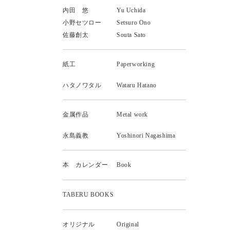
内田 悠
Yu Uchida
小野セツロー
Setsuro Ono
佐藤創太
Souta Sato
紙工
Paperworking
ハタノワタル
Wataru Hatano
金属作品
Metal work
永島義教
Yoshinori Nagashima
本 カレンダー
Book
TABERU BOOKS
オリジナル
Original