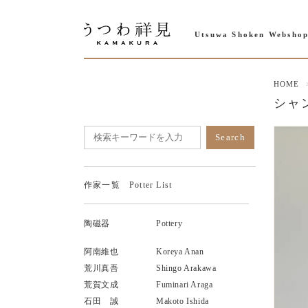
Utsuwa Shoken Websho
HOME
シャン
作家一覧 Potter List
陶磁器
Pottery
阿南維也
Koreya Anan
荒川真吾
Shingo Arakawa
荒賀文成
Fuminari Araga
石田 誠
Makoto Ishida