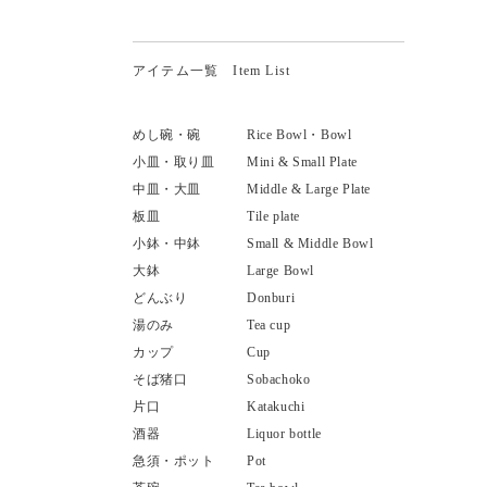
アイテム一覧 Item List
めし碗・碗
Rice Bowl・Bowl
小皿・取り皿
Mini & Small Plate
中皿・大皿
Middle & Large Plate
板皿
Tile plate
小鉢・中鉢
Small & Middle Bowl
大鉢
Large Bowl
どんぶり
Donburi
湯のみ
Tea cup
カップ
Cup
そば猪口
Sobachoko
片口
Katakuchi
酒器
Liquor bottle
急須・ポット
Pot