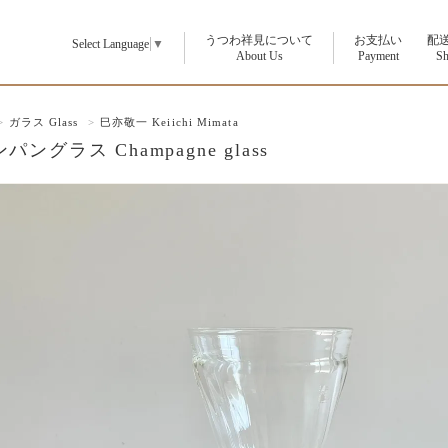
うつわ祥見について
お支払い
配
Select Language
▼
p
About Us
Payment
Sh
>
ガラス Glass
>
巳亦敬一 Keiichi Mimata
パングラス Champagne glass