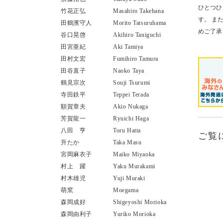
ひとつひ
竹花正弘
Masahiro Takehana
す。 ま
田鶴濱守人
Morito Tatsuruhama
めご了承
谷口晃啓
Akihiro Taniguchi
田宮亜紀
Aki Tamiya
田村文宏
Fumihiro Tamura
田谷直子
Naoko Taya
鶴見宗次
Souji Tsurumi
寺田鉄平
Teppei Terada
額賀章夫
Akio Nukaga
芳賀龍一
Ryuichi Haga
八田 亨
Toru Hatta
ご覧
升たか
Taka Masu
宮岡麻衣子
Maiko Miyaoka
村上 躍
Yaku Murakami
村木雄児
Yuji Muraki
萌窯
Moegama
森岡成好
Shigeyoshi Morioka
森岡由利子
Yuriko Morioka