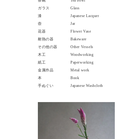
茶碗
Tea bowl
ガラス
Glass
漆
Japanese Lacquer
壺
Jar
花器
Flower Vase
耐熱の器
Bakeware
その他の器
Other Vessels
木工
Woodworking
紙工
Paperworking
金属作品
Metal work
本
Book
手ぬぐい
Japanese Washcloth