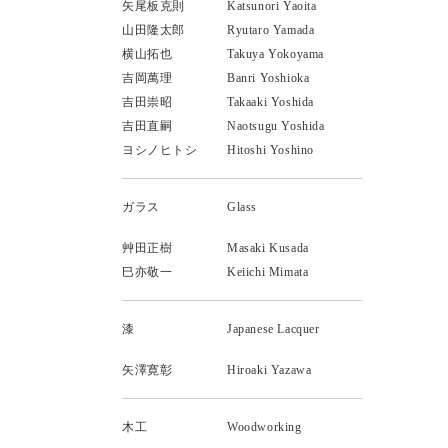
矢尾板克則
Katsunori Yaoita
山田隆太郎
Ryutaro Yamada
横山拓也
Takuya Yokoyama
吉岡萬理
Banri Yoshioka
吉田崇昭
Takaaki Yoshida
吉田直嗣
Naotsugu Yoshida
ヨシノヒトシ
Hitoshi Yoshino
ガラス
Glass
艸田正樹
Masaki Kusada
巳亦敬一
Keiichi Mimata
漆
Japanese Lacquer
矢澤寛彰
Hiroaki Yazawa
木工
Woodworking