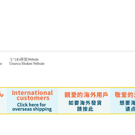
うつわ祥見Website
aw
Utsuwa Shoken Website