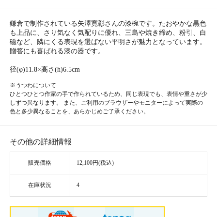
鎌倉で制作されている矢澤寛彰さんの漆椀です。たおやかな黒色
も上品に、さり気なく気配りに優れ、三島や焼き締め、粉引、白
磁など、隣にくる表現を選ばない平明さが魅力となっています。
贈答にも喜ばれる漆の器です。
径(φ)11.8×高さ(h)6.5cm
※うつわについて
ひとつひとつ作家の手で作られているため、同じ表現でも、表情や重さが少
しずつ異なります。 また、ご利用のブラウザーやモニターによって実際の
色と多少異なることを、あらかじめご了承ください。
その他の詳細情報
販売価格
12,100円(税込)
在庫状況
4