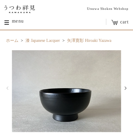
Utsuwa Shoken Webshop
menu
cart
ホーム
>
漆 Japanese Lacquer
>
矢澤寛彰 Hiroaki Yazawa