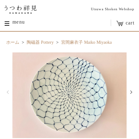
Utsuwa Shoken Webshop
menu
cart
ホーム
>
陶磁器 Pottery
>
宮岡麻衣子 Maiko Miyaoka