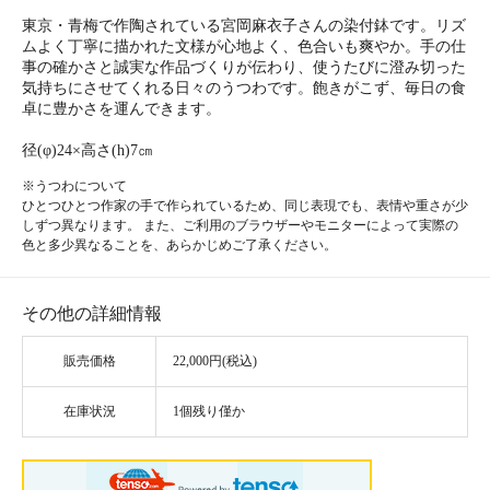
東京・青梅で作陶されている宮岡麻衣子さんの染付鉢です。リズ
ムよく丁寧に描かれた文様が心地よく、色合いも爽やか。手の仕
事の確かさと誠実な作品づくりが伝わり、使うたびに澄み切った
気持ちにさせてくれる日々のうつわです。飽きがこず、毎日の食
卓に豊かさを運んできます。
径(φ)24×高さ(h)7㎝
※うつわについて
ひとつひとつ作家の手で作られているため、同じ表現でも、表情や重さが少
しずつ異なります。 また、ご利用のブラウザーやモニターによって実際の
色と多少異なることを、あらかじめご了承ください。
その他の詳細情報
販売価格
22,000円(税込)
在庫状況
1個残り僅か