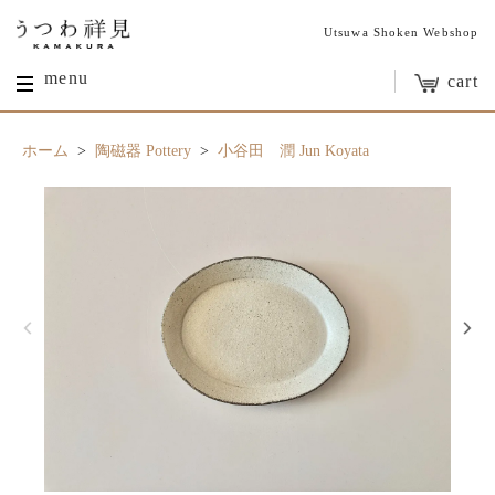
Utsuwa Shoken Webshop
menu
cart
ホーム
>
陶磁器 Pottery
>
小谷田 潤 Jun Koyata