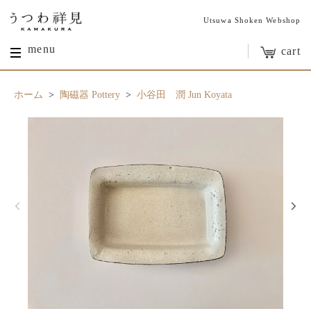
Utsuwa Shoken Webshop
menu
cart
ホーム
>
陶磁器 Pottery
>
小谷田 潤 Jun Koyata