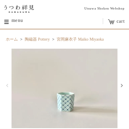
Utsuwa Shoken Webshop
menu
cart
ホーム
>
陶磁器 Pottery
>
宮岡麻衣子 Maiko Miyaoka