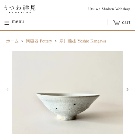
Utsuwa Shoken Webshop
menu
cart
ホーム
>
陶磁器 Pottery
>
寒川義雄 Yoshio Kangawa