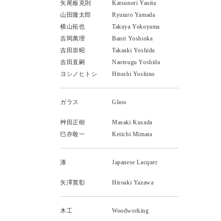
矢尾板克則
Katsunori Yaoita
山田隆太郎
Ryutaro Yamada
横山拓也
Takuya Yokoyama
吉岡萬理
Banri Yoshioka
吉田崇昭
Takaaki Yoshida
吉田直嗣
Naotsugu Yoshida
ヨシノヒトシ
Hitoshi Yoshino
ガラス
Glass
艸田正樹
Masaki Kusada
巳亦敬一
Keiichi Mimata
漆
Japanese Lacquer
矢澤寛彰
Hiroaki Yazawa
木工
Woodworking