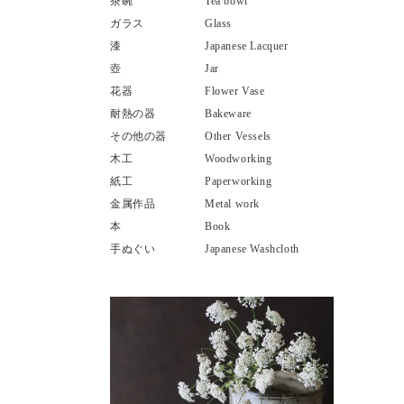
茶碗
Tea bowl
ガラス
Glass
漆
Japanese Lacquer
壺
Jar
花器
Flower Vase
耐熱の器
Bakeware
その他の器
Other Vessels
木工
Woodworking
紙工
Paperworking
金属作品
Metal work
本
Book
手ぬぐい
Japanese Washcloth