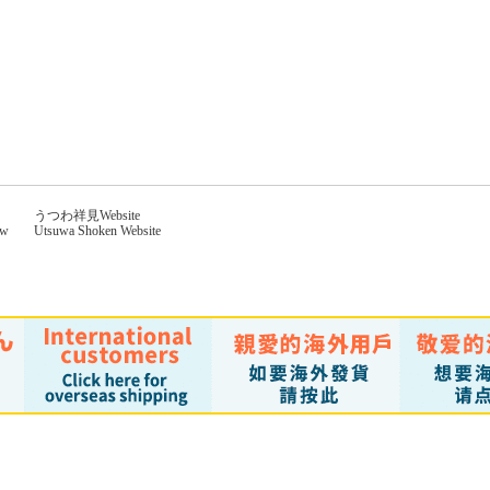
うつわ祥見Website
aw
Utsuwa Shoken Website