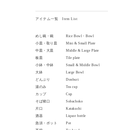
アイテム一覧 Item List
めし碗・碗
Rice Bowl・Bowl
小皿・取り皿
Mini & Small Plate
中皿・大皿
Middle & Large Plate
板皿
Tile plate
小鉢・中鉢
Small & Middle Bowl
大鉢
Large Bowl
どんぶり
Donburi
湯のみ
Tea cup
カップ
Cup
そば猪口
Sobachoko
片口
Katakuchi
酒器
Liquor bottle
急須・ポット
Pot