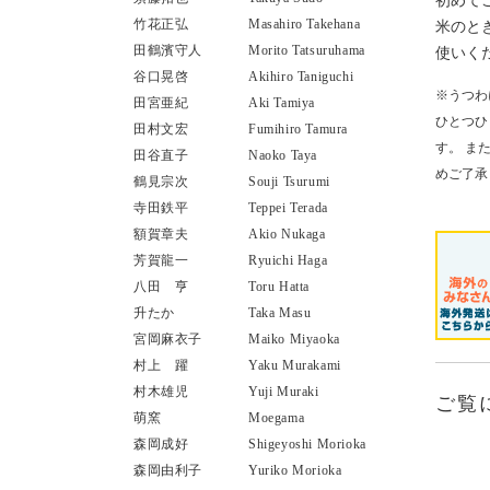
初めて
竹花正弘
Masahiro Takehana
米のと
田鶴濱守人
Morito Tatsuruhama
使いく
谷口晃啓
Akihiro Taniguchi
※うつわ
田宮亜紀
Aki Tamiya
ひとつひ
田村文宏
Fumihiro Tamura
す。 ま
田谷直子
Naoko Taya
めご了承
鶴見宗次
Souji Tsurumi
寺田鉄平
Teppei Terada
額賀章夫
Akio Nukaga
芳賀龍一
Ryuichi Haga
八田 亨
Toru Hatta
升たか
Taka Masu
宮岡麻衣子
Maiko Miyaoka
村上 躍
Yaku Murakami
村木雄児
Yuji Muraki
ご覧
萌窯
Moegama
森岡成好
Shigeyoshi Morioka
森岡由利子
Yuriko Morioka