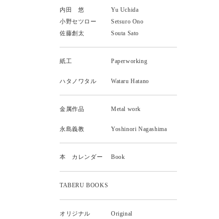
内田 悠
Yu Uchida
小野セツロー
Setsuro Ono
佐藤創太
Souta Sato
紙工
Paperworking
ハタノワタル
Wataru Hatano
金属作品
Metal work
永島義教
Yoshinori Nagashima
本 カレンダー
Book
TABERU BOOKS
オリジナル
Original