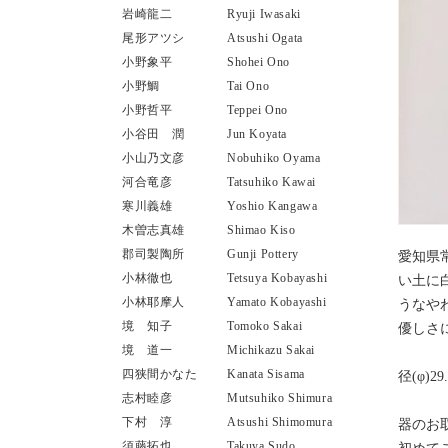
岩崎龍二
Ryuji Iwasaki
尾形アツシ
Atsushi Ogata
小野象平
Shohei Ono
小野鯛
Tai Ono
小野哲平
Teppei Ono
小谷田 潤
Jun Koyata
小山乃文彦
Nobuhiko Oyama
河合竜彦
Tatsuhiko Kawai
寒川義雄
Yoshio Kangawa
木曽志真雄
Shimao Kiso
郡司製陶所
Gunji Pottery
愛知県
小林徹也
Tetsuya Kobayashi
い土に
小林耶摩人
Yamato Kobayashi
うなや
境 知子
Tomoko Sakai
優しさ
境 道一
Michikazu Sakai
四狭間かなた
Kanata Sisama
径(φ)29
志村睦彦
Mutsuhiko Shimura
下村 淳
Atsushi Shimomura
器のお
須藤拓也
Takuya Sudo