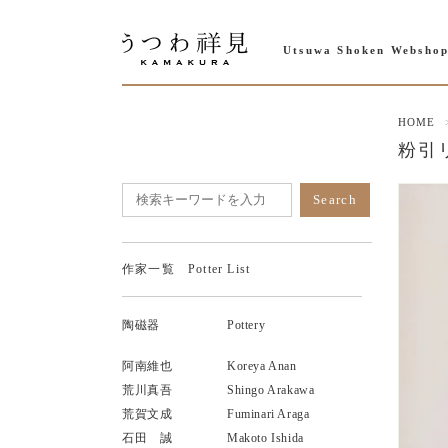
Utsuwa Shoken Websho
HOME
粉引リム
作家一覧 Potter List
陶磁器
Pottery
阿南維也
Koreya Anan
荒川真吾
Shingo Arakawa
荒賀文成
Fuminari Araga
石田 誠
Makoto Ishida