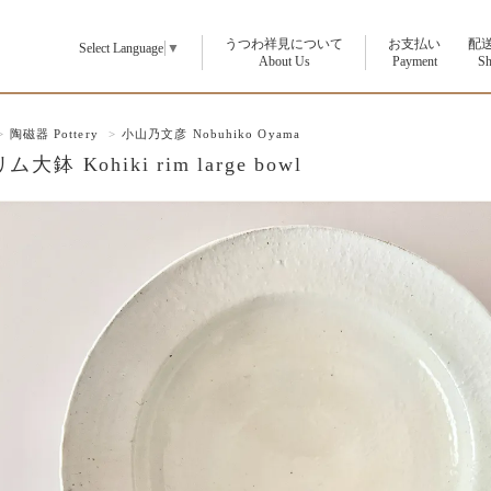
うつわ祥見について
お支払い
配
Select Language
▼
p
About Us
Payment
Sh
>
陶磁器 Pottery
>
小山乃文彦 Nobuhiko Oyama
大鉢 Kohiki rim large bowl