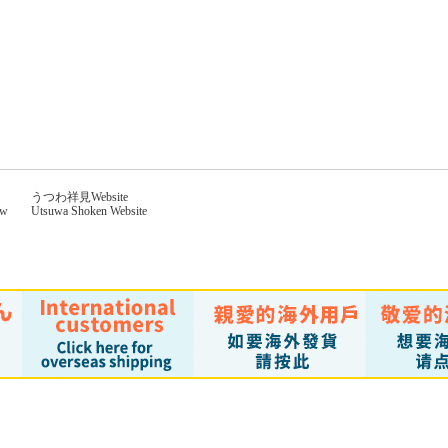
うつわ祥見Website
aw
Utsuwa Shoken Website