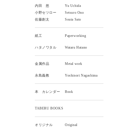
内田 悠
Yu Uchida
小野セツロー
Setsuro Ono
佐藤創太
Souta Sato
紙工
Paperworking
ハタノワタル
Wataru Hatano
金属作品
Metal work
永島義教
Yoshinori Nagashima
本 カレンダー
Book
TABERU BOOKS
オリジナル
Original