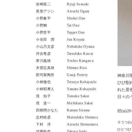
岩崎龍二
Ryuji Iwasaki
尾形アツシ
Atsushi Ogata
小野象平
Shohei Ono
小野鯛
Tai Ono
小野哲平
Teppei Ono
小谷田 潤
Jun Koyata
小山乃文彦
Nobuhiko Oyama
河合竜彦
Tatsuhiko Kawai
寒川義雄
Yoshio Kangawa
木曽志真雄
Shimao Kiso
郡司製陶所
Gunji Pottery
神奈川
小林徹也
Tetsuya Kobayashi
ひび割
小林耶摩人
Yamato Kobayashi
れた景
境 知子
Tomoko Sakai
日々の
境 道一
Michikazu Sakai
四狭間かなた
Kanata Sisama
径(φ)20
志村睦彦
Mutsuhiko Shimura
※うつわ
下村 淳
Atsushi Shimomura
ひとつひ
須藤拓也
Takuya Sudo