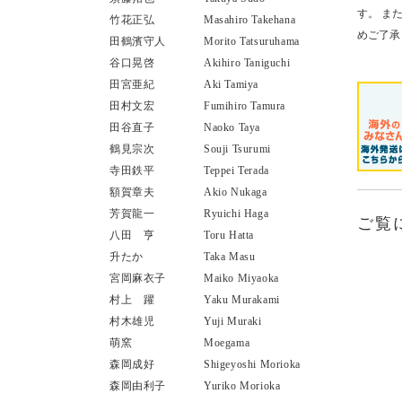
す。 ま
竹花正弘
Masahiro Takehana
めご了承
田鶴濱守人
Morito Tatsuruhama
谷口晃啓
Akihiro Taniguchi
田宮亜紀
Aki Tamiya
田村文宏
Fumihiro Tamura
田谷直子
Naoko Taya
鶴見宗次
Souji Tsurumi
寺田鉄平
Teppei Terada
額賀章夫
Akio Nukaga
芳賀龍一
Ryuichi Haga
ご覧
八田 亨
Toru Hatta
升たか
Taka Masu
宮岡麻衣子
Maiko Miyaoka
村上 躍
Yaku Murakami
村木雄児
Yuji Muraki
萌窯
Moegama
森岡成好
Shigeyoshi Morioka
森岡由利子
Yuriko Morioka