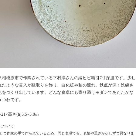
県相模原市で作陶されている下村淳さんの縁ヒビ粉引7寸深皿です。少し
れたような貫入が縁取りを飾り、白化粧や釉の流れ、鉄点が深く洗練さ
色をつくり出しています。どんな食卓にも寄り添うモダンであたたかな
うつわです。
~21×高さ(h)5.5~5.8㎝
について
とつ作家の手で作られているため、同じ表現でも、表情や重さが少しずつ異なりま