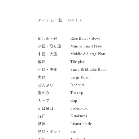
アイテム一覧 Item List
めし碗・碗
Rice Bowl・Bowl
小皿・取り皿
Mini & Small Plate
中皿・大皿
Middle & Large Plate
板皿
Tile plate
小鉢・中鉢
Small & Middle Bowl
大鉢
Large Bowl
どんぶり
Donburi
湯のみ
Tea cup
カップ
Cup
そば猪口
Sobachoko
片口
Katakuchi
酒器
Liquor bottle
急須・ポット
Pot