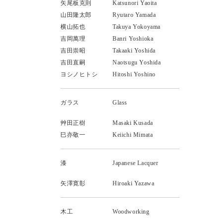
矢尾板克則
Katsunori Yaoita
山田隆太郎
Ryutaro Yamada
横山拓也
Takuya Yokoyama
吉岡萬理
Banri Yoshioka
吉田崇昭
Takaaki Yoshida
吉田直嗣
Naotsugu Yoshida
ヨシノヒトシ
Hitoshi Yoshino
ガラス
Glass
艸田正樹
Masaki Kusada
巳亦敬一
Keiichi Mimata
漆
Japanese Lacquer
矢澤寛彰
Hiroaki Yazawa
木工
Woodworking