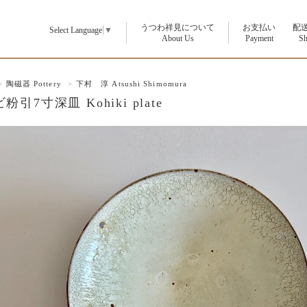
うつわ祥見について
お支払い
配
Select Language
▼
p
About Us
Payment
Sh
>
陶磁器 Pottery
>
下村 淳 Atsushi Shimomura
粉引7寸深皿 Kohiki plate