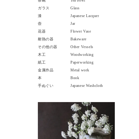
茶碗
Tea bowl
ガラス
Glass
漆
Japanese Lacquer
壺
Jar
花器
Flower Vase
耐熱の器
Bakeware
その他の器
Other Vessels
木工
Woodworking
紙工
Paperworking
金属作品
Metal work
本
Book
手ぬぐい
Japanese Washcloth