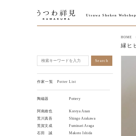
Utsuwa Shoken Websho
HOME
縁ヒビ
作家一覧 Potter List
陶磁器
Pottery
阿南維也
Koreya Anan
荒川真吾
Shingo Arakawa
荒賀文成
Fuminari Araga
石田 誠
Makoto Ishida