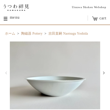
Utsuwa Shoken Webshop
menu
cart
ホーム
>
陶磁器 Pottery
>
吉田直嗣 Naotsugu Yoshida