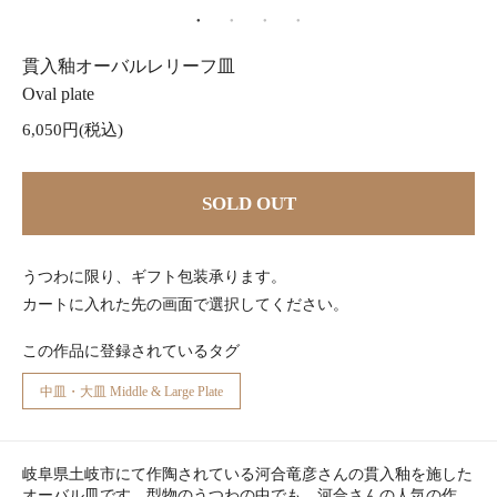
貫入釉オーバルレリーフ皿
Oval plate
6,050円(税込)
SOLD OUT
うつわに限り、ギフト包装承ります。
カートに入れた先の画面で選択してください。
この作品に登録されているタグ
中皿・大皿 Middle & Large Plate
岐阜県土岐市にて作陶されている河合竜彦さんの貫入釉を施した
オーバル皿です。型物のうつわの中でも、河合さんの人気の作