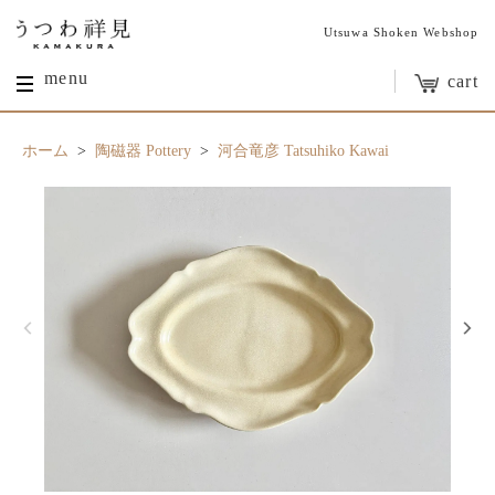
Utsuwa Shoken Webshop
menu
cart
ホーム
>
陶磁器 Pottery
>
河合竜彦 Tatsuhiko Kawai