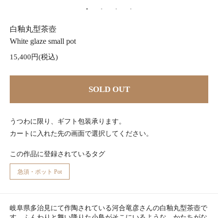
白釉丸型茶壺
White glaze small pot
15,400円(税込)
SOLD OUT
うつわに限り、ギフト包装承ります。
カートに入れた先の画面で選択してください。
この作品に登録されているタグ
急須・ポット Pot
岐阜県多治見にて作陶されている河合竜彦さんの白釉丸型茶壺で
す。ふんわりと舞い降りた小鳥がそこにいるような、かたちがな