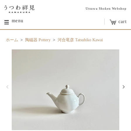
Utsuwa Shoken Webshop
menu
cart
ホーム
>
陶磁器 Pottery
>
河合竜彦 Tatsuhiko Kawai