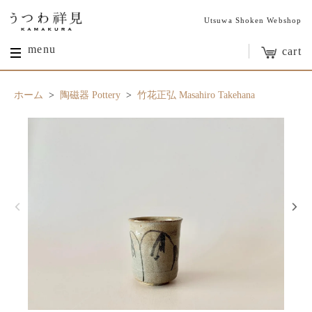
Utsuwa Shoken Webshop
menu
cart
ホーム
>
陶磁器 Pottery
>
竹花正弘 Masahiro Takehana