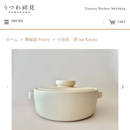
Utsuwa Shoken Webshop
menu
cart
ホーム
>
陶磁器 Pottery
>
小谷田 潤 Jun Koyata