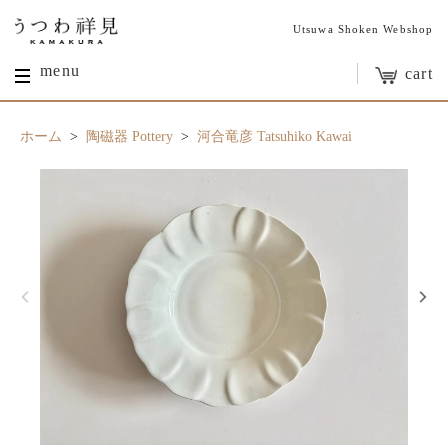
Utsuwa Shoken Webshop
menu
cart
ホーム
>
陶磁器 Pottery
>
河合竜彦 Tatsuhiko Kawai